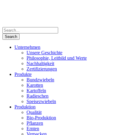
Unternehmen
Unsere Geschichte
Philosophie, Leitbild und Werte
Nachhaltigkeit
Zertifizierungen
Produkte
Bundzwiebeln
Karotten
Kartoffeln
Radieschen
Speisezwiebeln
Produktion
Qualität
Bio-Produktion
Pflanzen
Ernten
Verpacken